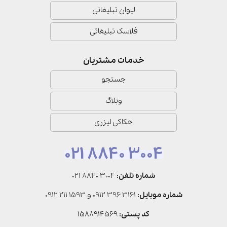
لیوان تبلیغاتی
فلاسک تبلیغاتی
خدمات مشتریان
جستجو
وبلاگ
حکاکی لیزری
021 8840 3004
شماره تلفن:
021 8840 3004
شماره موبایل:
0912 396 3161
و
0912 211 1593
کد پستی:
1588914569