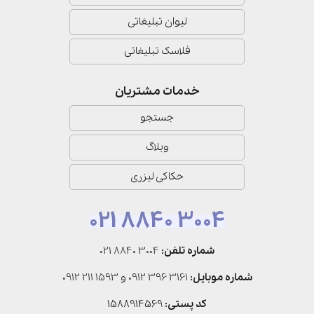
لیوان تبلیغاتی
فلاسک تبلیغاتی
خدمات مشتریان
جستجو
وبلاگ
حکاکی لیزری
021 8840 3004
شماره تلفن:
021 8840 3004
شماره موبایل:
0912 396 3161
و
0912 211 1593
کد پستی:
1588914569