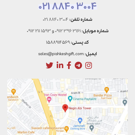
021 8840 3004
شماره تلفن:
021 8840 3004
شماره موبایل:
0912 396 3161
و
0912 211 1593
کد پستی:
1588914569
ایمیل:
sales@pishkeshgift.com