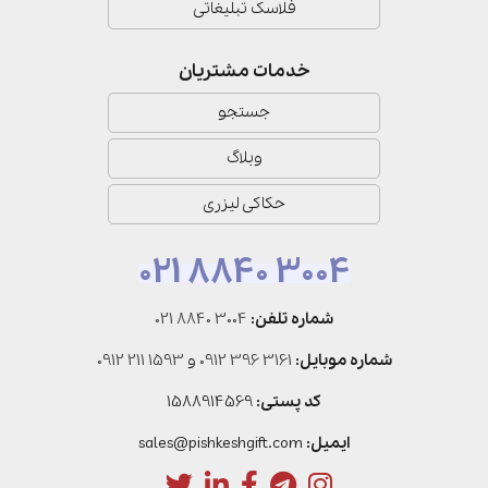
فلاسک تبلیغاتی
خدمات مشتریان
جستجو
وبلاگ
حکاکی لیزری
021 8840 3004
شماره تلفن:
021 8840 3004
شماره موبایل:
0912 396 3161
و
0912 211 1593
کد پستی:
1588914569
ایمیل:
sales@pishkeshgift.com