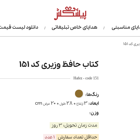
یای مناسبتی
هدایای خاص تبلیغاتی
دانلود لیست قیمت
ی کد 151
کتاب حافظ وزیری کد 151
Hafez - code 151
رنگ‌ها:
cm
* 20
* 28
3
ابعاد:
ارتفاع
طول
عرض
وزن:
مدت زمان تحویل: 3 روز
حداقل تعداد سفارش
1 عدد