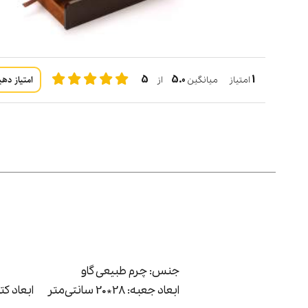
5
5.0
1
امتیاز دهی
امتیاز میانگین
از
جنس: چرم طبیعی گاو
ابعاد جعبه: 28*20 سانتی‌متر ابعاد کتاب: 24*18 سانتی‌متر