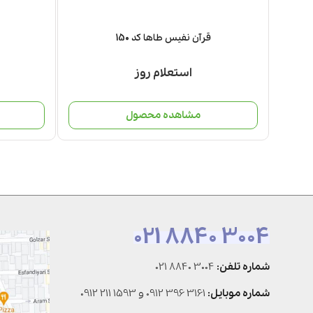
قرآن نفیس طاها کد 150
استعلام روز
مشاهده محصول
021 8840 3004
شماره تلفن:
021 8840 3004
شماره موبایل:
0912 396 3161
و
0912 211 1593