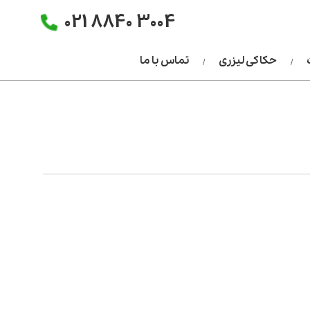
021 8840 3004
حکاکی لیزری
تماس با ما