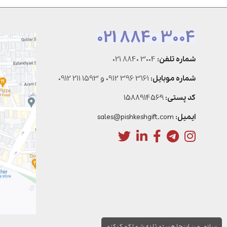
021 8840 3004
شماره تلفن:
021 8840 3004
شماره موبایل:
0912 396 3161
و
0912 211 1593
کد پستی:
1588914569
ایمیل:
sales@pishkeshgift.com
سلام، من اینجا هستم تا به شما کمک کنم