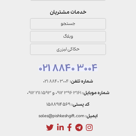
خدمات مشتریان
جستجو
وبلاگ
حکاکی لیزری
021 8840 3004
شماره تلفن:
021 8840 3004
شماره موبایل:
0912 396 3161
و
0912 211 1593
کد پستی:
1588914569
ایمیل:
sales@pishkeshgift.com