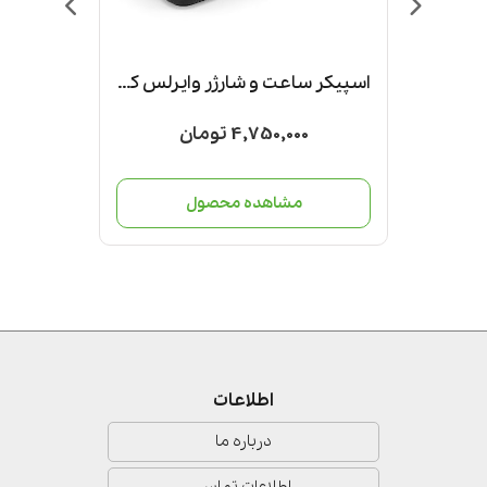
اسپیکر ساعت و شارژر وایرلس کد WS520
4,750,000 تومان
00
ل
مشاهده محصول
مش
اطلاعات
درباره ما