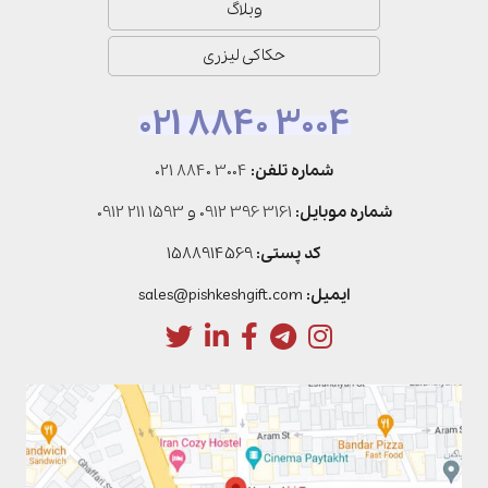
وبلاگ
حکاکی لیزری
021 8840 3004
شماره تلفن:
021 8840 3004
شماره موبایل:
0912 396 3161
و
0912 211 1593
کد پستی:
1588914569
ایمیل:
sales@pishkeshgift.com