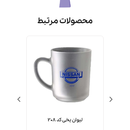
محصولات مرتبط
لیوان یخی کد 208
لیوان سر