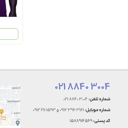
021 8840 3004
شماره تلفن:
021 8840 3004
شماره موبایل:
0912 396 3161
و
0912 211 1593
کد پستی:
1588914569