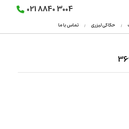
021 8840 3004
حکاکی لیزری
تماس با ما