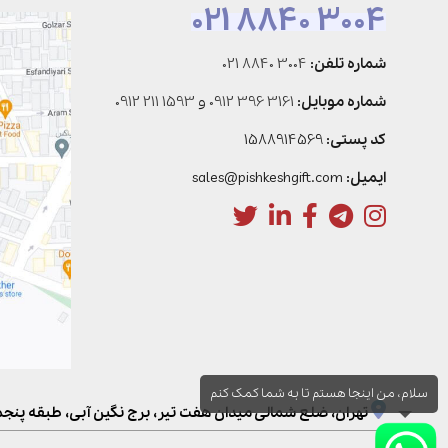
021 8840 3004
شماره تلفن:
021 8840 3004
شماره موبایل:
0912 396 3161
و
0912 211 1593
کد پستی:
1588914569
ایمیل:
sales@pishkeshgift.com
سلام، من اینجا هستم تا به شما کمک کنم
تهران، ضلع شمالی میدان هفت تیر، برج نگین آبی، طبقه پنجم، و