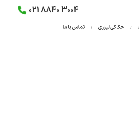
021 8840 3004
حکاکی لیزری
تماس با ما