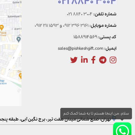
021 8840 3004
شماره تلفن:
021 8840 3004
شماره موبایل:
0912 396 3161
و
0912 211 1593
کد پستی:
1588914569
ایمیل:
sales@pishkeshgift.com
سلام، من اینجا هستم تا به شما کمک کنم
تهران، ضلع شمالی میدان هفت تیر، برج نگین آبی، طبقه پنجم، و