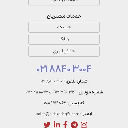
فلاسک تبلیغاتی
خدمات مشتریان
جستجو
وبلاگ
حکاکی لیزری
021 8840 3004
شماره تلفن:
021 8840 3004
شماره موبایل:
0912 396 3161
و
0912 211 1593
کد پستی:
1588914569
ایمیل:
sales@pishkeshgift.com