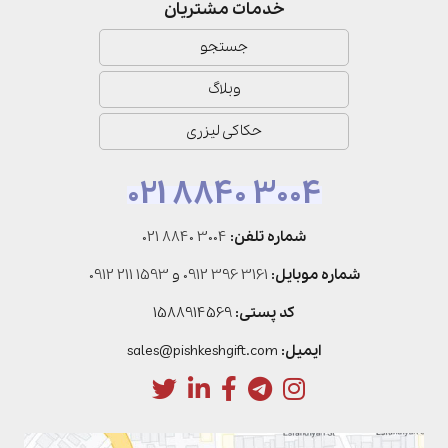
خدمات مشتریان
جستجو
وبلاگ
حکاکی لیزری
021 8840 3004
شماره تلفن:
021 8840 3004
شماره موبایل:
0912 396 3161
و
0912 211 1593
کد پستی:
1588914569
ایمیل:
sales@pishkeshgift.com