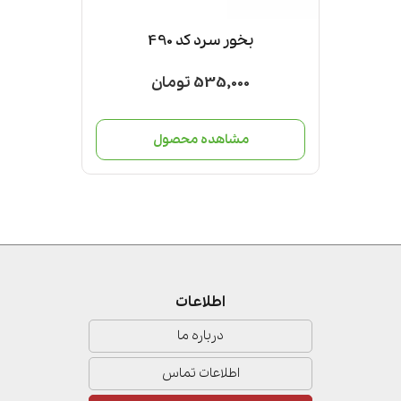
ند ریمکس
بخور سرد کد 490
دست
535,000 تومان
ل
مشاهده محصول
مش
اطلاعات
درباره ما
اطلاعات تماس