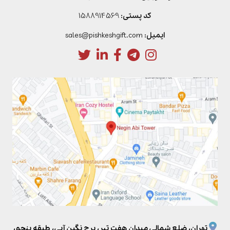
کد پستی:
1588914569
ایمیل:
sales@pishkeshgift.com
تهران، ضلع شمالی میدان هفت تیر، برج نگین آبی، طبقه پنجم،