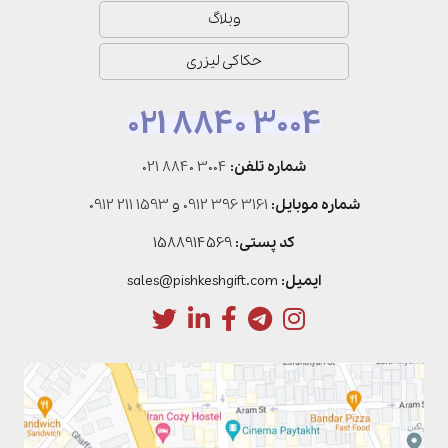
وبلاگ
حکاکی لیزری
021 8840 3004
شماره تلفن:
021 8840 3004
شماره موبایل:
0912 396 3161
و
0912 211 1593
کد پستی:
1588914569
ایمیل:
sales@pishkeshgift.com